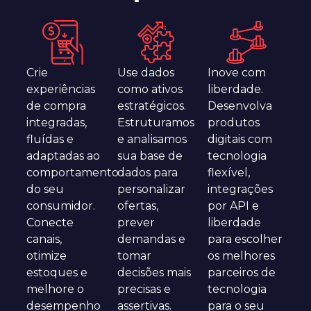
Crie
Use dados
Inove com
experiências
como ativos
liberdade.
de compra
estratégicos.
Desenvolva
integradas,
Estruturamos
produtos
fluídas e
e analisamos
digitais com
adaptadas ao
sua base de
tecnologia
comportamento
dados para
flexível,
do seu
personalizar
integrações
consumidor.
ofertas,
por API e
Conecte
prever
liberdade
canais,
demandas e
para escolher
otimize
tomar
os melhores
estoques e
decisões mais
parceiros de
melhore o
precisas e
tecnologia
desempenho
assertivas.
para o seu