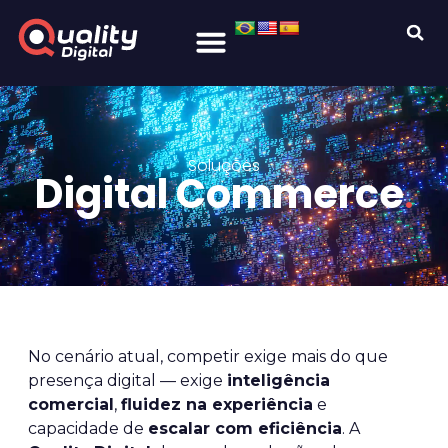
Soluções
Digital Commerce
.
No cenário atual, competir exige mais do que
presença digital — exige
inteligência
comercial
,
fluidez na experiência
e
capacidade de
escalar com eficiência
. A